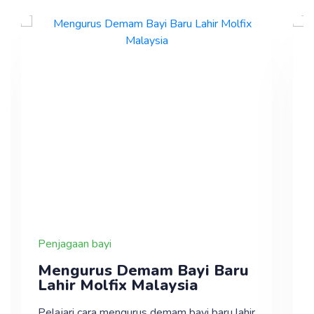
Penjagaan bayi
Mengurus Demam Bayi Baru
Lahir Molfix Malaysia
Pelajari cara mengurus demam bayi baru lahir