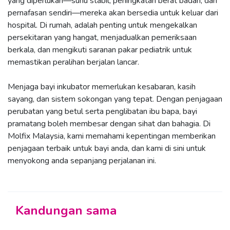
yang diperlukan—suhu stabil, peningkatan berat badan, dan
pernafasan sendiri—mereka akan bersedia untuk keluar dari
hospital. Di rumah, adalah penting untuk mengekalkan
persekitaran yang hangat, menjadualkan pemeriksaan
berkala, dan mengikuti saranan pakar pediatrik untuk
memastikan peralihan berjalan lancar.
Menjaga bayi inkubator memerlukan kesabaran, kasih
sayang, dan sistem sokongan yang tepat. Dengan penjagaan
perubatan yang betul serta penglibatan ibu bapa, bayi
pramatang boleh membesar dengan sihat dan bahagia. Di
Molfix Malaysia, kami memahami kepentingan memberikan
penjagaan terbaik untuk bayi anda, dan kami di sini untuk
menyokong anda sepanjang perjalanan ini.
Kandungan sama