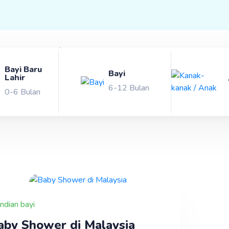
Tentang Molfix
Bayi Baru
Bayi
Lahir
n Ibu
6-12 Bulan
0-6 Bulan
yi
ndian bayi
aby Shower di Malaysia