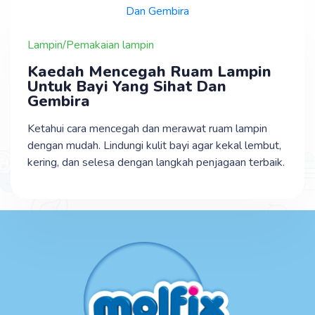
Lampin/Pemakaian lampin
Kaedah Mencegah Ruam Lampin
Untuk Bayi Yang Sihat Dan
Gembira
Ketahui cara mencegah dan merawat ruam lampin
dengan mudah. Lindungi kulit bayi agar kekal lembut,
kering, dan selesa dengan langkah penjagaan terbaik.