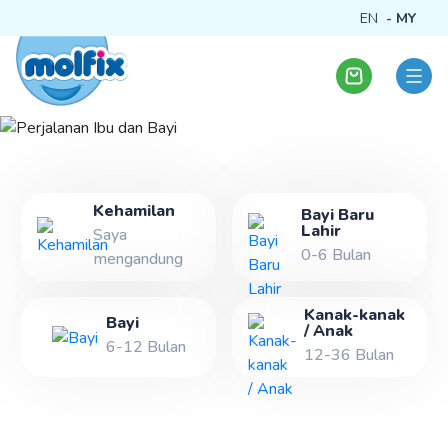
EN
MY
Kehamilan
Perjalanan Ibu dan Bayi
Bayi Baru
Lahir
Saya
0-6 Bulan
mengandung
Kanak-kanak
Bayi
/ Anak
6-12 Bulan
12-36 Bulan